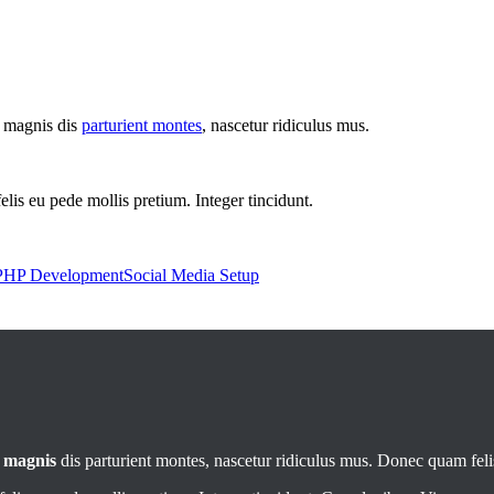
t magnis dis
parturient montes
, nascetur ridiculus mus.
felis eu pede mollis pretium. Integer tincidunt.
PHP Development
Social Media Setup
t
magnis
dis parturient montes, nascetur ridiculus mus. Donec quam felis