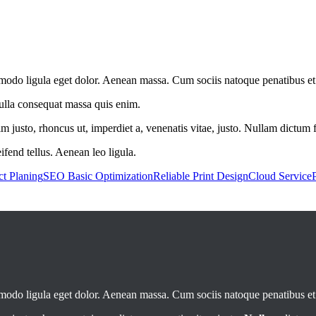
mmodo ligula eget dolor. Aenean massa. Cum sociis natoque penatibus e
Nulla consequat massa quis enim.
nim justo, rhoncus ut, imperdiet a, venenatis vitae, justo. Nullam dictum 
fend tellus. Aenean leo ligula.
ct Planing
SEO Basic Optimization
Reliable Print Design
Cloud Service
mmodo ligula eget dolor. Aenean massa. Cum sociis natoque penatibus e