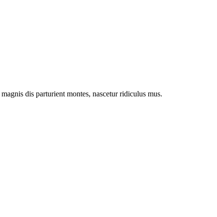
magnis dis parturient montes, nascetur ridiculus mus.
ibus et magnis disies nec, pellentesque eu, pretium quis, sem.